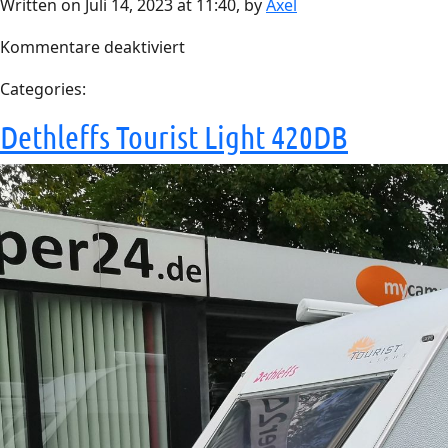
Written on Juli 14, 2023 at 11:40, by
Axel
für
Kommentare deaktiviert
Fendt
Categories:
Topas
560
Dethleffs Tourist Light 420DB
TG